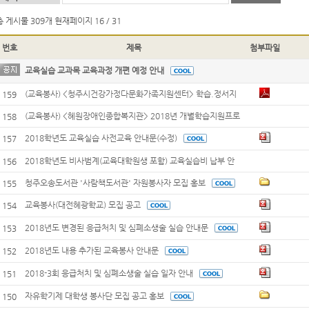
총 게시물
309개
현재페이지
16 / 31
번호
제목
첨부파일
교육실습 교과목 교육과정 개편 예정 안내
(교육봉사) <청주시건강가정다문화가족지원센터> 학습.정서지
159
원 멘토 자원봉사자 모집 협조 요청
(교육봉사) <혜원장애인종합복지관> 2018년 개별학습지원프로
158
그램 학습지원 제공자(봉사자) 모집 협조 요청의 건
2018학년도 교육실습 사전교육 안내문(수정)
157
2018학년도 비사범계(교육대학원생 포함) 교육실습비 납부 안
156
내
청주오송도서관 '사람책도서관' 자원봉사자 모집 홍보
155
교육봉사(대전혜광학교) 모집 공고
154
2018년도 변경된 응급처치 및 심폐소생술 실습 안내문
153
2018년도 내용 추가된 교육봉사 안내문
152
2018-3회 응급처치 및 심폐소생술 실습 일자 안내
151
자유학기제 대학생 봉사단 모집 공고 홍보
150