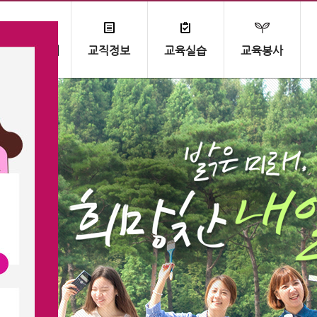
교직부소개
교직정보
교육실습
교육봉사