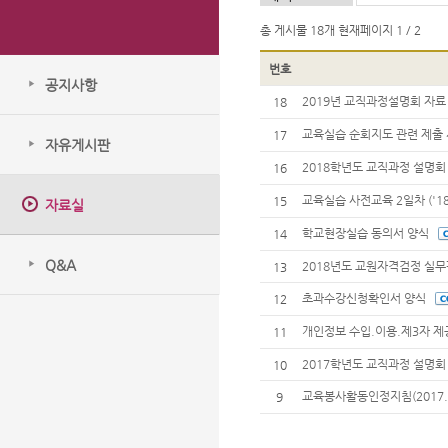
총 게시물
18개
현재페이지
1 / 2
번호
공지사항
2019년 교직과정설명회 자
18
교육실습 순회지도 관련 제출
17
자유게시판
2018학년도 교직과정 설명
16
교육실습 사전교육 2일차 ('18
15
자료실
님
학교현장실습 동의서 양식
14
Q&A
2018년도 교원자격검정 실
13
초과수강신청확인서 양식
12
개인정보 수입.이용.제3자 제
11
실습 관련)
2017학년도 교직과정 설명
10
교육봉사활동인정지침(2017.
9