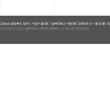
[28644] 충청북도 청주시 서원구 충대로 1 충북대학교 사범대학 교육학과 E1-1동(82동) 301호 TEL
COPYRIGHTⓒ2015 충북대학교 사범대학 교육학과. ALL RIGHTS RESERVED.