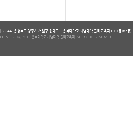
[28644] 충청북도 청주시 서원구 충대로 1 충북대학교 사범대학 물리교육과 E1-1동(82동) 314호 T
COPYRIGHTⓒ 2015 충북대학교 사범대학 물리교육과. ALL RIGHTS RESERVED.