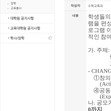
장학
작성자
수학교육과
교육봉사
학생들의
내용
대학원 공지사항
램을 편
교육대학원 공지사항
로그램 
적인 참
학사/장학
가
.
주제
- CHAN
①
창의
(Act
④
공동
(Exp
나
.
공모
0
까지