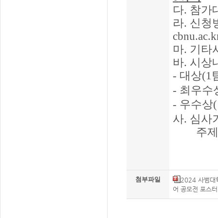
다
.
참가
라
.
신청
cbnu.ac.k
마
.
기타
바
.
시상
-
대상
(1
-
최우수
-
우수상
사
.
심사
주
첨부파일
2024 사범
어 공모전 포스터.