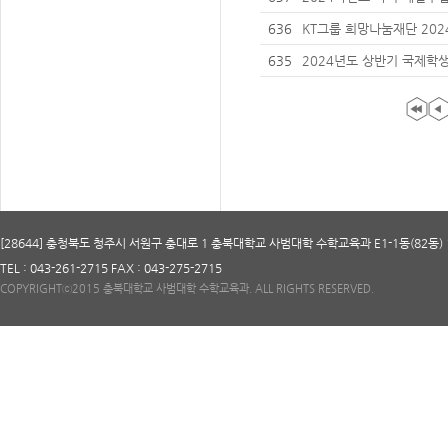
안내
636
KT그룹 희망나눔재단 202
학생 멘토 추천 안내
635
2024년도 상반기 국제학생증
사 안내
[28644] 충청북도 청주시 서원구 충대로 1 충북대학교 사범대학 수학교육과 E1-1동(82동) 
TEL : 043-261-2715 FAX : 043-275-2715
COPYRIGHTⓒ2015 충북대학교 사범대학 수학교육과. ALL RIGHTS RESERVED.