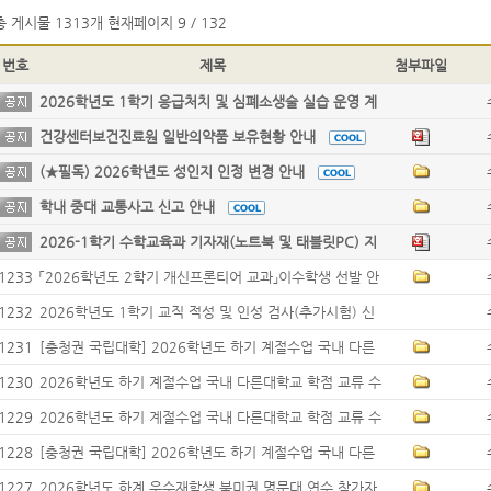
총 게시물
1313개
현재페이지
9 / 132
번호
제목
첨부파일
2026학년도 1학기 응급처치 및 심폐소생술 실습 운영 계
획 안내
건강센터보건진료원 일반의약품 보유현황 안내
(★필독) 2026학년도 성인지 인정 변경 안내
학내 중대 교통사고 신고 안내
2026-1학기 수학교육과 기자재(노트북 및 태블릿PC) 지
원 프로그램 신청 안내
1233
「2026학년도 2학기 개신프론티어 교과」이수학생 선발 안
내
1232
2026학년도 1학기 교직 적성 및 인성 검사(추가시험) 신
청 안내
1231
[충청권 국립대학] 2026학년도 하기 계절수업 국내 다른
대학교 학점 교류 안내(1차)
1230
2026학년도 하기 계절수업 국내 다른대학교 학점 교류 수
학 안내(3차)
1229
2026학년도 하기 계절수업 국내 다른대학교 학점 교류 수
학 안내(4차)
1228
[충청권 국립대학] 2026학년도 하기 계절수업 국내 다른
대학교 학점 교류 안내(2차)
1227
2026학년도 하계 우수재학생 북미권 명문대 연수 참가자