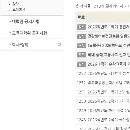
장학
총 게시물
1313개
현재페이지
7 /
교육봉사
번호
대학원 공지사항
2026학년도 1학기 응급처
획 안내
교육대학원 공지사항
건강센터보건진료원 일반
학사/장학
(★필독) 2026학년도 
학내 중대 교통사고 신고
2026-1학기 수학교육과 
원 프로그램 신청 안내
1253
2026학년도 제1학기 성
1252
비교과통합관리시스템 CIEA
제출 안내
1251
2026학년도 1학기 2차 
1250
2026학년도 2학기 1차
내
1249
2026학년도 하기 계절수
학 안내(9차)
1248
2026학년도 2학기 국가
1247
2026년 1학기 교직 적성 