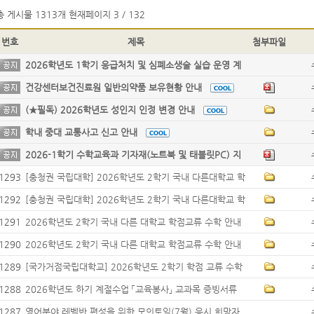
총 게시물
1313개
현재페이지
3 / 132
번호
제목
첨부파일
2026학년도 1학기 응급처치 및 심폐소생술 실습 운영 계
획 안내
건강센터보건진료원 일반의약품 보유현황 안내
(★필독) 2026학년도 성인지 인정 변경 안내
학내 중대 교통사고 신고 안내
2026-1학기 수학교육과 기자재(노트북 및 태블릿PC) 지
원 프로그램 신청 안내
1293
[충청권 국립대학] 2026학년도 2학기 국내 다른대학교 학
점 교류 수학 안내(2차)
1292
[충청권 국립대학] 2026학년도 2학기 국내 다른대학교 학
점 교류 수학 안내(1차)
1291
2026학년도 2학기 국내 다른 대학교 학점교류 수학 안내
(3차)
1290
2026학년도 2학기 국내 다른 대학교 학점교류 수학 안내
(2차)
1289
[국가거점국립대학교] 2026학년도 2학기 학점 교류 수학
안내(3차)
1288
2026학년도 하기 계절수업 「교육봉사」 교과목 증빙서류
제출 안내
1287
영어분야 레벨반 편성을 위한 모의토익(7월) 응시 희망자