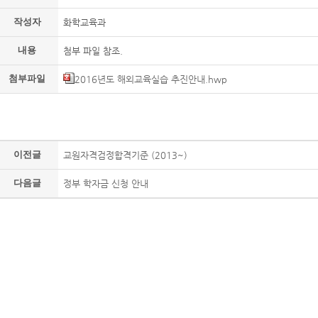
작성자
화학교육과
내용
첨부 파일 참조.
첨부파일
2016년도 해외교육실습 추진안내.hwp
이전글
교원자격검정합격기준 (2013~)
다음글
정부 학자금 신청 안내