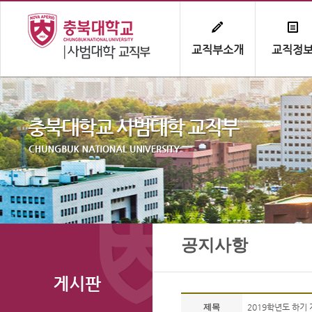
교직부소개
교직정
공지사항
게시판
제목
2019학년도 하기