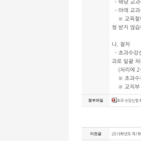
- 해당 교과
- 아래 교
※ 교육철학
청 받지 않습
나. 절차
- 초과수강신
과로 일괄 
(처리에 2~
※ 초과수
※ 교직부 담
첨부파일
초과 수강신청 확
이전글
2019학년도 제1