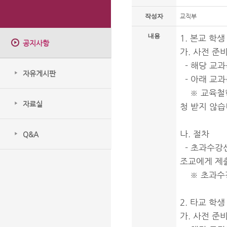
작성자
교직부
내용
1. 본교 학생
공지사항
가. 사전 준
- 해당 교과
자유게시판
- 아래 교
※ 교육철학
자료실
청 받지 않습
나. 절차
Q&A
- 초과수강신
조교에게 제
※ 초과수강
2. 타교 학생
가. 사전 준