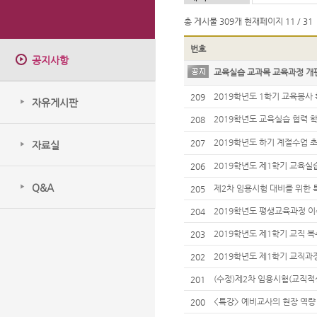
총 게시물
309개
현재페이지
11 / 31
번호
공지사항
교육실습 교과목 교육과정 개
2019학년도 1학기 교육봉사
209
자유게시판
2019학년도 교육실습 협력
208
2019학년도 하기 계절수업 
207
자료실
초과신청 불가)
2019학년도 제1학기 교육실
206
Q&A
제2차 임용시험 대비를 위한
205
2019학년도 평생교육과정 
204
2019학년도 제1학기 교직 
203
2019학년도 제1학기 교직과
202
(수정)제2차 임용시험(교직적
201
실시 안내
<특강> 예비교사의 현장 역량 
200
업실연 특강 실시 안내