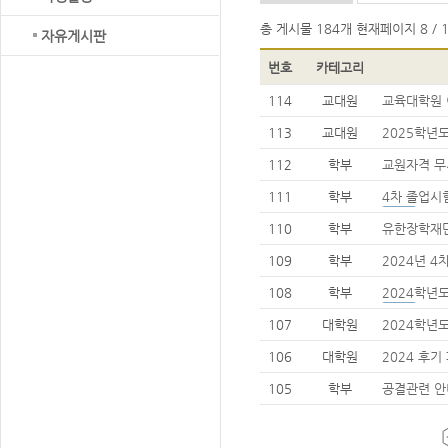
총 게시물
184개
현재페이지
8 / 
자유게시판
번호
카테고리
114
교대원
교육대학원
113
교대원
2025학년
내
112
학부
교원자격 무
출기한)
111
학부
4차 졸업시
110
학부
유한장학재
109
학부
2024년 
108
학부
2024학년
107
대학원
2024학년
개발표 및 
106
대학원
2024 후
제출기간 
장학생 신
105
학부
공결관련 