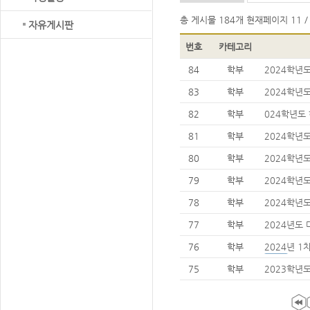
총 게시물
184개
현재페이지
11 /
자유게시판
번호
카테고리
84
학부
2024학년
및 수업시
83
학부
2024학년
및 참여 
82
학부
024학년도
학점 교류 
81
학부
2024학년
중근로 프
80
학부
2024학년
참가자 선
79
학부
2024학년
하기 계절
78
학부
2024학년
교 학점 교
77
학부
2024년도
온라인 이수
76
학부
2024년 
75
학부
2023학년도
행 안내