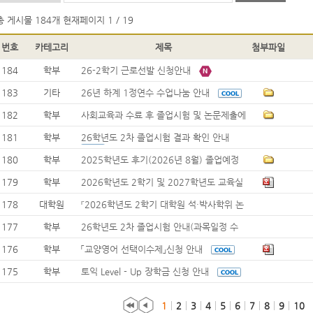
총 게시물
184개
현재페이지
1 / 19
번호
카테고리
제목
첨부파일
184
학부
26-2학기 근로선발 신청안내
183
기타
26년 하계 1정연수 수업나눔 안내
182
학부
사회교육과 수료 후 졸업시험 및 논문제출에
관한 제도 변경 안내
181
학부
26학년도 2차 졸업시험 결과 확인 안내
180
학부
2025학년도 후기(2026년 8월) 졸업예정
자 교원자격 무시험검정 서류 제출 안내
179
학부
2026학년도 2학기 및 2027학년도 교육실
습 일정 안내
178
대학원
『2026학년도 2학기 대학원 석·박사학위 논
문제출자격시험』 시행 안내
177
학부
26학년도 2차 졸업시험 안내(과목일정 수
정)
176
학부
「교양영어 선택이수제」신청 안내
175
학부
토익 Level - Up 장학금 신청 안내
1
2
3
4
5
6
7
8
9
10