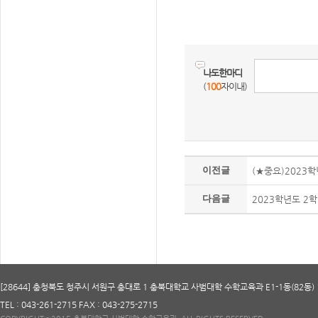
나도한마디
(
100
자이내)
이전글
(★중요)2023
다음글
2023학년도 2
[28644] 충청북도 청주시 서원구 충대로 1 충북대학교 사범대학 수학교육과 E1-1동(82동) 
TEL : 043-261-2715 FAX : 043-275-2715