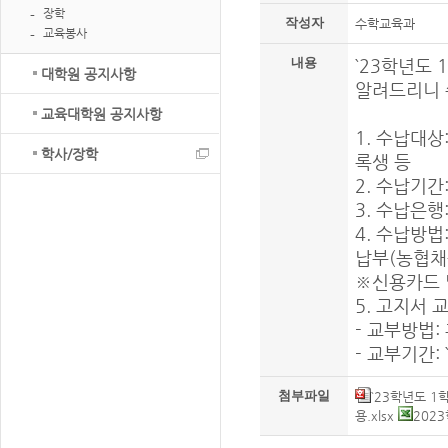
장학
작성자
수학교육과
교육봉사
`23학년도
내용
대학원 공지사항
알려드리니 
교육대학원 공지사항
1. 수납대상
학사/장학
록생 등
2. 수납기간:
3. 수납은행
4. 수납방법
납부(농협채움
※신용카드 
5. 고지서 
- 교부방법:
- 교부기간: `2
첨부파일
`23학년도 1
용.xlsx
202