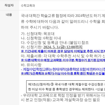
작성자
수학교육과
내용
국내 대학간 학술교류 협정에 따라
2024
학년도 하기 
류
수학에
대하여 다음과 같이 알려드리니 수학을 희
하여 주시기 바랍니다
.
가
.
신청대학
:
목포대
나
.
신청학점
: 6
학점 이내
다
.
수강신청 및 등록금 안내
: [
붙임
1]
참조
라
.
신청기한
:
2024. 5. 3.(
금
) 12:00
까지
※
기간내에 제출이 어려운 경우 담당자 이메일로 추천 서식 먼저
마
.
제출서류
:
각 대학 수학추천 서식 및 수학 허가 
※
다른 대학 이수 예정 교과목명
,
이수구분
,
학점수가 표기된 강의계
바
.
유의사항
-
계절수업 학점교류는 현재 재적생
(
휴학생 포함
)
에 한하여 신
※
8
학기
(
건축학과
10
학기
)
이상 이수자 중 휴학 중인 학생은 수강 
제
3
조
(
신청자격
)
③
국내 다른 대학 계절수업 수강신청은
한 이상 이수 학생 중 휴학생인 경우에는 제외한다
. <
신설
-
우리대학 교과목으로 학점 인정을 받기 위해서는 다
시 본교 인정
(
적용
)
교과목 개설학과장 승인 필요