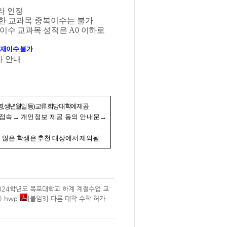
라 인정
한 교과목 중복이수는 불가
재이수 교과목 성적은
A0
이하로
 재이수 불가
차 안내
명
,
생년월일 등
)
교류 희망 대학에 제공
 접속
→
개인정보 제공 동의 안내문
→
 않은 학생은 추천 대상에서 제외됨
024학년도 목포대학교 하계 계절수업 교
).hwp
[붙임3] 다른 대학 수학 허가