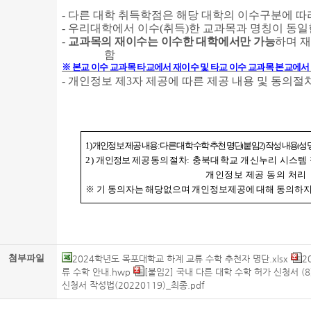
-
다른 대학 취득학점은 해당 대학의 이수구분에 따
-
우리대학에서 이수
(
취득
)
한 교과목과 명칭이 동일
-
교과목의 재이수는 이수한 대학에서만 가능
하며 
함
※
본교 이수 교과목 타교에서 재이수 및 타교 이수 교과목 본교에서
-
개인정보 제
3
자 제공에 따른 제공 내용 및 동의절
1)
개인정보 제공 내용
:
다른 대학 수학 추천 명단
(
붙임
2)
작성 내용
(
성
2)
개인정보 제공 동의 절차
:
충북대학교 개신누리 시스템
개인정보 제공 동의 처리
※
기 동의자는 해당없으며 개인정보제공에 대해 동의하지
첨부파일
2024학년도 목포대학교 하계 교류 수학 추천자 명단.xlsx
2
류 수학 안내.hwp
[붙임2] 국내 다른 대학 수학 허가 신청서 (8
신청서 작성법(20220119)_최종.pdf