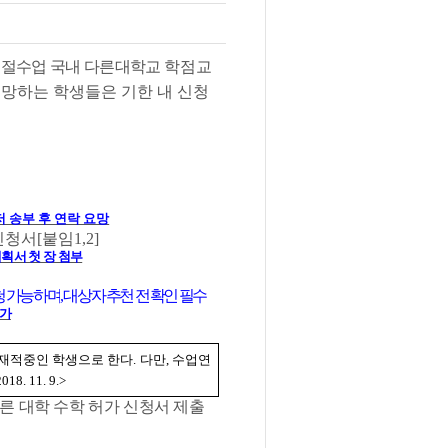
계절수업 국내 다른대학교
학점교
망하는 학생들은 기한 내 신청
 송부 후 연락 요망
신청서
[
붙임
1,2]
획서 첫 장 첨부
청 가능하며
,
대상자 추천 전 확인 필수
불가
 재적중인 학생으로 한다
.
다만
,
수업연
2018. 11. 9.>
른 대학 수학 허가 신청서 제출