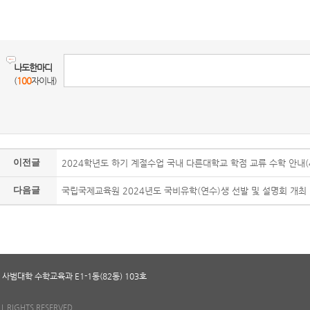
나도한마디
(
100
자이내)
이전글
2024학년도 하기 계절수업 국내 다른대학교 학점 교류 수학 안내(
다음글
국립국제교육원 2024년도 국비유학(연수)생 선발 및 설명회 개최
 사범대학 수학교육과 E1-1동(82동) 103호
RIGHTS RESERVED.