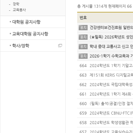
장학
총 게시물
1314개
현재페이지
66 
교육봉사
번호
대학원 공지사항
건강센터보건진료원 일반
교육대학원 공지사항
(★필독) 2026학년도 
학사/장학
학내 중대 교통사고 신고
2026-1학기 수학교육과 
원 프로그램 신청 안내
664
2024학년도 1학기 기말
663
제151회 KERIS 디지털
제) 개최 안내
662
2024학년도 국립대학육성
신청 안내
661
2024학년도 1학기 제4회
내
660
(필독) 출석(공결)인정 
659
2024학년도 CBNU-FTC(Fre
시행(수정) 안내
658
2024학년도 학생생활관 
657
2024학년도 교육실습수