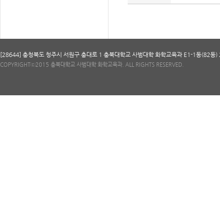
[28644] 충청북도 청주시 서원구 충대로 1 충북대학교 사범대학 화학교육과 E1-1동(82동) 206호
COPYRIGHTⓒ2015 충북대학교 사범대학 화학교육과. ALL RIGHTS RESERVED.