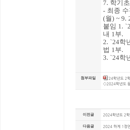
7.
학기초
-
최종 수
(
월
) ~ 9. 
붙임
1. `
내
1
부
.
2. `24
학
법
1
부
.
3. `24
학
첨부파일
`24학년도 2
◇2024학년도 등
이전글
2024학년도 2
다음글
2024 하계 1정