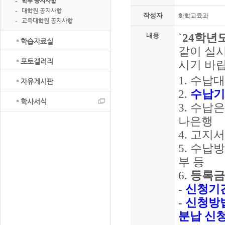
학부 공지사항
대학원 공지사항
작성자
화학교육과
교육대학원 공지사항
`
24
학년
내용
학습자료실
같이 실
포토갤러리
시기 바
1.
수납
자유게시판
2.
수납
학사서식
3.
수납
나은행
4.
고지서
5.
수납
부 등
6.
등록금
-
신청기
-
신청방
분납 신