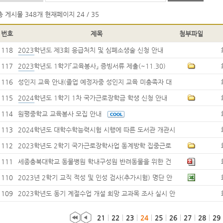
총 게시물
348개
현재페이지
24 / 35
번호
제목
첨부파일
118
2023학년도 제3회 응급처치 및 심폐소생술 신청 안내
117
2023학년도 1학기「교육봉사」 증빙서류 제출(~11.30)
116
성인지 교육 안내(졸업 예정자중 성인지 교육 미충족자 대
상)
115
2024학년도 1학기 1차 국가근로장학금 학생 신청 안내
114
원평중학교 교육봉사 모집 안내
113
2024학년도 대학수학능력시험 시행에 따른 도서관 개관시
간 변경
112
2023학년도 2학기 국가근로장학사업 동계방학 집중근로
프로그램 신청 안내
111
세종충북대학교 동물병원 학내구성원 반려동물을 위한 건
강검진
110
2023년 2학기 교직 적성 및 인성 검사(추가시험) 명단 안
내
109
2023학년도 동기 계절수업 개설 희망 교과목 조사 실시 안
내
21
22
23
24
25
26
27
28
29