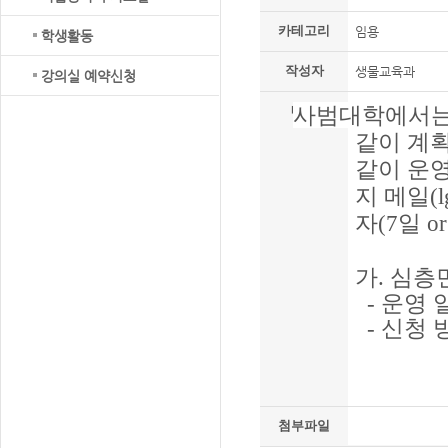
카테고리
임용
학생활동
작성자
생물교육과
강의실 예약신청
사범대학에서는 
내용
같이 계
같이 운영
지 메일(l
자(7일 
가
.
심층
-
운영 
-
신청 
첨부파일