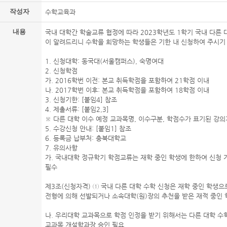
작성자
수학교육과
내용
국내 대학간 학술교류 협정에 따라 2023학년도 1학기 국내 다른
이 알려드리니 수학을 희망하는 학생들은 기한 내 신청하여 주시기
1. 신청대학: 동국대(서울캠퍼스), 숙명여대
2. 신청학점
가. 2016학번 이전: 본교 취득학점을 포함하여 21학점 이내
나. 2017학번 이후: 본교 취득학점을 포함하여 18학점 이내
3. 신청기한: [붙임4] 참조
4. 제출서류: [붙임2,3]
※ 다른 대학 이수 예정 교과목명, 이수구분, 학점수가 표기된 강의
5. 수강신청 안내: [붙임1] 참조
6. 등록금 납부처: 충북대학교
7. 유의사항
가. 국내대학 정규학기 학점교류는 재학 중인 학생에 한하여 신청 
필수
제3조(신청자격) ① 국내 다른 대학 수학 신청은 재학 중인 학생으
전형에 의해 선발되거나 소속대학(원)장의 추천을 받은 재적 중인 
나. 우리대학 교과목으로 학점 인정을 받기 위해서는 다른 대학 수학
교과목 개설학과장 승인 필요