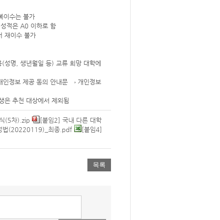
중복이수는 불가
성적은 A0 이하로 함
서 재이수 불가
용(성명, 생년월일 등) 교류 희망 대학에
 개인정보 제공 동의 안내문 → 개인정보
생은 추천 대상에서 제외됨
5차).zip
[붙임2] 국내 다른 대학
(20220119)_최종.pdf
[붙임4]
목록