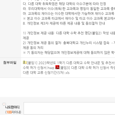
다. 다른 대학 취득학점은 해당 대학의 이수구분에 따라 인정
라. 우리대학에서 이수(취득)한 교과목과 명칭이 동일한 교과목 
마. 교과목의 재이수는 이수한 대학에서만 가능하며 재이수 교과목 
※ 본교 이수 교과목 타교에서 재이수 및 타교 이수 교과목 본교에
8. 개인정보 제3자 제공에 따른 제공 내용 및 동의절차 안내
1) 개인정보 제공 내용: 다른 대학 수학 추천 명단(붙임2) 작성 내
제공
2) 개인정보 제공 동의 절차: 충북대학교 개신누리 시스템 접속→
제공 동의 처리
※ 기 동의자는 해당없으며 개인정보제공에 대해 동의하지 않은 학
첨부파일
[붙임1] 2023학년도 1학기 다른 대학교 수학 안내문 및 추천서식(
수학 허가 신청서.hwp
[붙임3] 다른 대학 수학 허가 신청서 작성법
다른 대학 교류 신청기간(5차).xls
나도한마디
(
100
자이내)