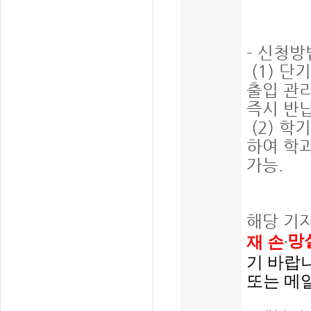
- 신청방
(1) 단
출입 관리
즉시 반납
(2) 학
하여 학
가능.
해당 기
망
재 손
·
기 바랍
또는 메일(