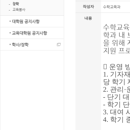
장학
작성자
수학교육과
교육봉사
내용
대학원 공지사항
수학교육
교육대학원 공지사항
학과 내 
을 위해 
학사/장학
지원 프

운영 
1.
기자재
당 학기
2.
관리
·
-
단기 
-
학기 단
3.
대여 
4.
학기 