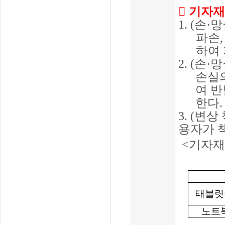

기자재
1. (
손
·
망
파손
하여
2. (
손
·
망
손실
여 
한다
.
3. (
변상
용자가 
<
기자재
태블릿
노트