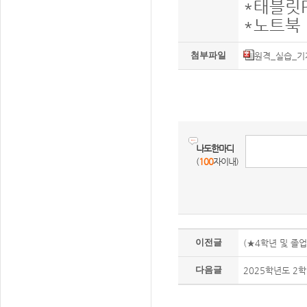
*태블릿PC
*노트북 
첨부파일
원격_실습_기
나도한마디
(
100
자이내)
이전글
(★4학년 및 졸
다음글
2025학년도 2