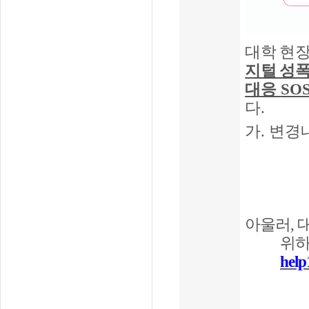
대학 현
지털 성
대응
SO
다.
가
.
변경
아울러
,
대
위
help