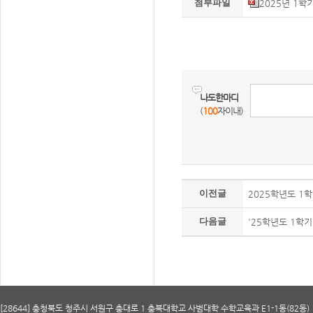
첨부파일
2025년 1학
나도한마디
(
100
자이내)
이전글
2025학년도 1
다음글
'25학년도 1학기
[28644] 충청북도 청주시 서원구 충대로 1 충북대학교 사범대학 수학교육과 E1-1동(82동) 