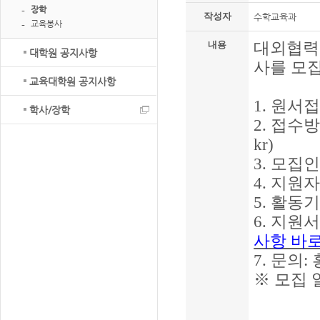
장학
작성자
수학교육과
교육봉사
대외협력
내용
대학원 공지사항
사를 모
교육대학원 공지사항
1.
원서
학사/장학
2.
접수
kr)
3.
모집
4.
지원
5.
활동
6.
지원서
사항 바
7.
문의
:
※
모집 