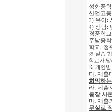
성화중학
산업고등
3)
유아
:
4)
상담
:
경중학교
주남중학
학교
,
청
※
실습 협
학교가 달
※
개인별
다
.
제출
희망하는
라
.
제출
통장 사
마
.
제출기
무실로 