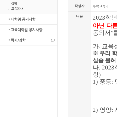
장학
작성자
수학교육과
교육봉사
2023
학년
내용
대학원 공지사항
아닌 다
교육대학원 공지사항
동의서
”
학사/장학
가
.
교육
※
우리 
실습 불허
나
. 2023
항
)
1)
중등
:
2)
영양
: