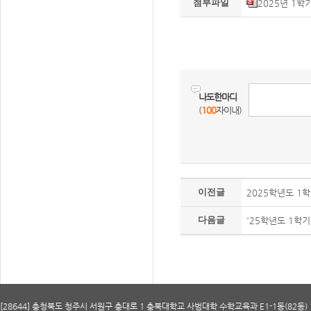
첨부파일
2025년 1학
나도한마디
(
100
자이내)
이전글
2025학년도 1
다음글
'25학년도 1학기
[28644] 충청북도 청주시 서원구 충대로 1 충북대학교 사범대학 수학교육과 E1-1동(82동) 