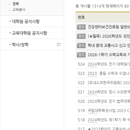
장학
총 게시물
1314개
현재페이지
80 
교육봉사
번호
대학원 공지사항
건강센터보건진료원 일반
교육대학원 공지사항
(★필독) 2026학년도 
학사/장학
학내 중대 교통사고 신고
2026-1학기 수학교육과 
원 프로그램 신청 안내
524
2024학년도 전기 대학원
523
2023. 중등 수학과 수
522
[유네스코한국위원회] 202
네스코 토크) 참가자 모집
521
2024학년도 정시 수의방
520
2024학년도 전기 법무대
안내
519
국립대학육성사업 2023 
518
2024학년도 제1학기 학
517
★2023학년도 교육실습 사