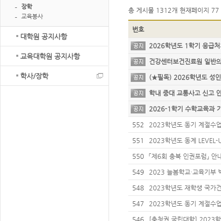
장학
총 게시물
1312개
현재페이지
77 
교육봉사
번호
대학원 공지사항
2026학년도 1학기 응급처
획 안내
교육대학원 공지사항
건강센터보건진료원 일반
학사/장학
(★필독) 2026학년도 
학내 중대 교통사고 신고
2026-1학기 수학교육과 
원 프로그램 신청 안내
552
2023학년도 동기 계절수
학 안내(7차)
551
2023학년도 동계 LEVE
550
「제6회 충북 인권포럼」 
549
2023 늘봄학교·교육기부
548
2023학년도 재학생 국
547
2023학년도 동기 계절수
학 안내(6차)
546
[충청권 국립대학] 2023