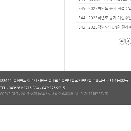
대학교 학점 교류 안내(2
545
2023학년도 동기 계절수
학 안내(5차)
544
2023학년도 동기 계절수업
금 납부 안내
543
2023학년도『FUN한 릴레
아왔다!』개최 안내
[28644] 충청북도 청주시 서원구 충대로 1 충북대학교 사범대학 수학교육과 E1-1동(82동) 
TEL : 043-261-2715 FAX : 043-275-2715
COPYRIGHTⓒ2015 충북대학교 사범대학 수학교육과. ALL RIGHTS RESERVED.