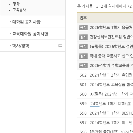
장학
총 게시물
1312개
현재페이지
72 
교육봉사
번호
대학원 공지사항
2026학년도 1학기 응급처
획 안내
교육대학원 공지사항
건강센터보건진료원 일반
학사/장학
(★필독) 2026학년도 
학내 중대 교통사고 신고
2026-1학기 수학교육과 
원 프로그램 신청 안내
602
2024학년도 2학기 유럽권
견 교환학생 선발 안내
601
2024학년도 교육실습 협
제출 안내
600
★(필독) 2024년 1학기 
신청 안내
599
`24학년도 1학기 대학(원
598
2024학년도 1학기 BEST
597
2024학년도 1학기 외국인
프로그램 선발 안내
596
[충청권 국립대학] 2024