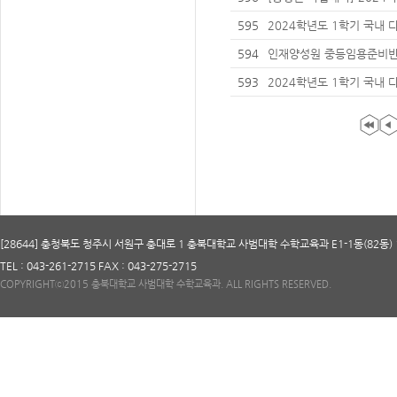
점 교류 수학 안내(3차)
595
2024학년도 1학기 국내 
(5차)
594
인재양성원 중등임용준비반 
상)
593
2024학년도 1학기 국내 
(4차)
[28644] 충청북도 청주시 서원구 충대로 1 충북대학교 사범대학 수학교육과 E1-1동(82동) 
TEL : 043-261-2715 FAX : 043-275-2715
COPYRIGHTⓒ2015 충북대학교 사범대학 수학교육과. ALL RIGHTS RESERVED.