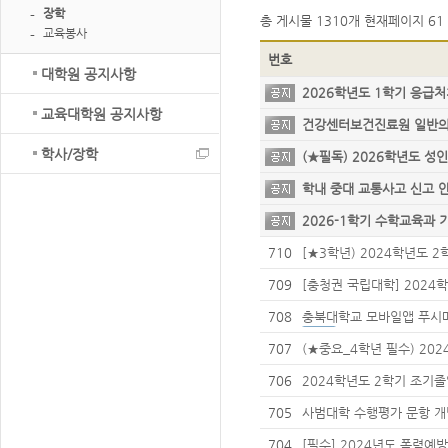
장학
총 게시물
1310개
현재페이지
61 
교육봉사
번호
대학원 공지사항
2026학년도 1학기 응급처
획 안내
교육대학원 공지사항
건강센터보건진료원 일반
학사/장학
(★필독) 2026학년도 
학내 중대 교통사고 신고
2026-1학기 수학교육과 
원 프로그램 신청 안내
710
[★3학년) 2024학년도 
희망자의 동의서 제출 안
709
[충청권 국립대학] 2024
점 교류 수학 안내(3차)
708
충북대학교 모바일앱 푸시
707
(★중요_4학년 필수) 202
사(본시험) 신청 안내
706
2024학년도 2학기 조기
705
사범대학 수행평가 문항 
704
[필수] 2024년도 폭력